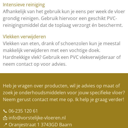
Intensieve reiniging
Afhankelijk van het gebruik kun je eens per week de vloer
grondig reinigen. Gebruik hiervoor een geschikt PVC-
reinigingsmiddel dat de toplaag verzorgt én beschermt.
Vlekken verwijderen
Vlekken van eten, drank of schoenzolen kun je meestal
makkelijk verwijderen met een vochtige doek.
Hardnekkige vlek? Gebruik een PVC vlekverwijderaar of
neem contact op voor advies.
Heb je vragen over producten, wil je advies op maat of
zoek je onderhoudsmiddelen voor jouw specifieke vloer?
Neem gerust contact met me op. Ik help je graag verder!
📞 06-235 120 61
📩 info@vorstelijke-vloeren.nl
📍 Oranjestraat 1 3743GD Baarn